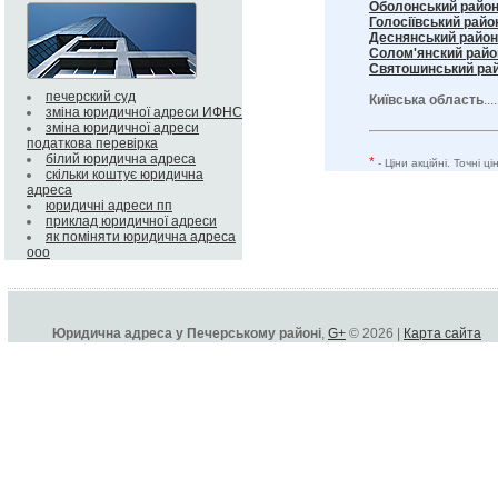
Оболонський райо
Голосіївський райо
Деснянський район
Солом'янский райо
Святошинський ра
печерский суд
Київська область
...
зміна юридичної адреси ИФНС
зміна юридичної адреси
податкова перевірка
білий юридична адреса
*
- Ціни акційні. Точні 
скільки коштує юридична
адреса
юридичні адреси пп
приклад юридичної адреси
як поміняти юридична адреса
ооо
Юридична адреса у Печерському районі
,
G+
© 2026 |
Карта сайта