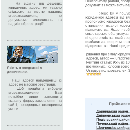
Печерському районі, прод
На відміну від дешевих
документів і можливість п
юридичних адрес, ми уважно
слідкуємо за якістю наданих
Якщо Ви у пошуках
місцезнаходжень, не
юридичної адреси
від вл
допускаємо зловживань та
пропонуємо юрадреси без
надмірної реєстрації!
отримання вхідної коресп
підприємства. Якщо необ
секретарське обслуговуван
ні одного клієнта, який з
позбавитись неприємносте
підприємства. Наші юридичн
рішення про зміну юридич
адреси
, автор —
juraddre
Рейтинг статьи:
95
% из
10
возможных. Голосов всего
Якість в поєднанні з
Отзывов пользователей:
дешивиною.
Наші адреси найдешевіші із
адрес не масової реєстрації.
Щоб придбати вибране
місцезнаходження Вам
потрібло лише заповнити
вказану форму-замовлення на
Прайс-лист
сайті, попередньо оговоривши
умови.
Дарницький район
.
Дніпровський райо
Подільський район
Печерський район
..
Шевченківський ра