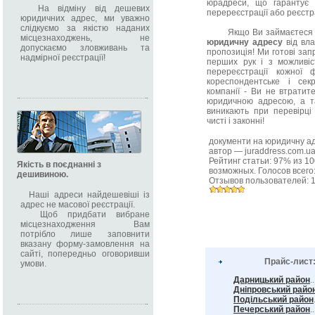
юрадреси, що гарантує с
На відміну від дешевих
перереєстрації або реєстра
юридичних адрес, ми уважно
слідкуємо за якістю наданих
Якщо Ви займаєтеся п
місцезнаходжень, не
юридичну адресу
від вла
допускаємо зловживань та
пропозиція! Ми готові за
надмірної реєстрації!
перших рук і з можливіс
перереєстрації кожної
кореспондентське і сек
компанії - Ви не втратите
юридичною адресою, а та
виникають при перевірці
чисті і законні!
документи на юридичну а
автор —
juraddress.com.u
Рейтинг статьи:
97
% из
10
Якість в поєднанні з
возможных. Голосов всего
дешивиною.
Отзывов пользователей:
Наші адреси найдешевіші із
адрес не масової реєстрації.
Щоб придбати вибране
місцезнаходження Вам
потрібло лише заповнити
вказану форму-замовлення на
сайті, попередньо оговоривши
Прайс-лист
умови.
Дарницький район
.
Дніпровський райо
Подільський район
Печерський район
..