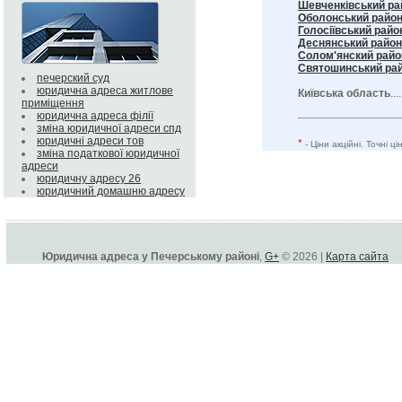
Шевченківський ра
Оболонський райо
Голосіївський райо
Деснянський район
Солом'янский райо
Святошинський ра
печерский суд
юридична адреса житлове
Київська область
...
приміщення
юридична адреса філії
зміна юридичної адреси спд
юридичні адреси тов
*
- Ціни акційні. Точні 
зміна податкової юридичної
адреси
юридичну адресу 26
юридичний домашню адресу
Юридична адреса у Печерському районі
,
G+
© 2026 |
Карта сайта